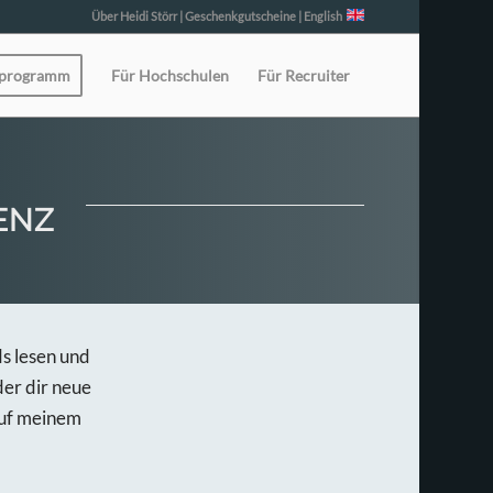
Über Heidi Störr
|
Geschenkgutscheine
|
English
eprogramm
Für Hochschulen
Für Recruiter
ENZ
s lesen und
 der dir neue
 auf meinem