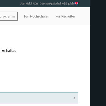
Über Heidi Störr
|
Geschenkgutscheine
|
English
eprogramm
Für Hochschulen
Für Recruiter
 erhältst.